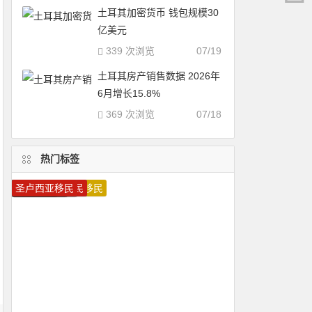
土耳其加密货币 钱包规模30
亿美元
339 次浏览
07/19
土耳其房产销售数据 2026年
6月增长15.8%
369 次浏览
07/18
热门标签
圣基茨移民
加拿大雇主担保移民
移民加拿大
葡萄牙移民
瓦努阿图护照
马耳他护照
希腊投资移民
移民葡萄牙
圣基茨护照
葡萄牙投资移民
圣卢西亚护照
希腊移民
移民希腊
瓦努阿图移民
加拿大移民
加拿大技术移民
美国移民
马耳他移民
多米尼克护照
圣卢西亚移民