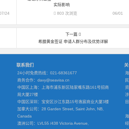
实际影响
07/24
803 次浏览
06/01
下一篇
希腊黄金签证 申请人群分布及优势详解
联系我们
关
24小时免费热线：021-68361677
海
商务合作：davy@seavisa.cn
民
中国区上海：上海市浦东新区陆家嘴东路161号招商
资
局大厦27楼
涉
中国区深圳：宝安区沙江东路15号逸宸商业大厦3楼
目
加拿大公司：28 Garden Street, Saint John, NB,
Canada
海
澳洲公司：LVL55 /438 Victoria Avenue,
经