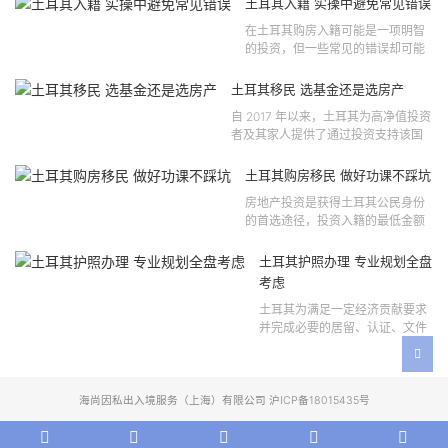
土耳其入籍 实操中避免常见错误
年第 310 号法律公告和20...
在土耳其购房入籍可能是一项明智
的投资，但一些常见的错误却可能
将原本充满希望的机会变成财务损
失。许多投资者轻信营销宣传或不
土耳其移民 选基金还是选房产
完整的信息，导致做出错误的...
自 2017 年以来，土耳其为高净值投资
者及其家人提供了通过投资支持该国
经济增长和发展来获得公民身份的机
会。 该计划的一大亮点在于其涵盖广
土耳其购房移民 做好功课不踩坑
泛的合格投资...
房地产投资是获得土耳其公民身份
的首选途径，投资入籍的最低金额
为40万美元，无论是新建房产还是
二手房产。这一门槛自2019年调整
土耳其护照办理 专业规划全盘
以来一直未变，适用于经持牌...
考虑
土耳其为满足一定经济贡献要求
并完成必要的居留、认证、文件
准备和入籍申请步骤的外国投资
者提供投资入籍途径。 土耳其护
照办理 投资选项 [caption id=...
海尚因私出入境服务（上海）有限公司 沪ICP备18015435号