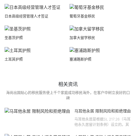
日本高级经营管理人才签证
葡萄牙基金移民
圣基茨护照
加拿大留学移民
土耳其护照
塞浦路斯护照
相关资讯
海尚出国贴心的移民服务使上千个家庭成功移民海外，在客户中树立良好的口
碑
马耳他永居 限制风险和拒绝理由
马耳他永居是根据SL 217.26（马耳
他永久居留计划条例）设立的。其
法律依据可追溯至2021 年移民法第
121 号法律公告，并随后根据2024