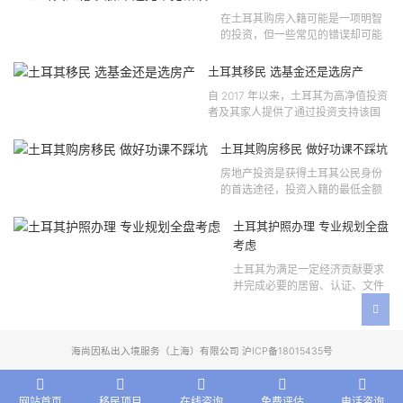
年第 310 号法律公告和20...
在土耳其购房入籍可能是一项明智
的投资，但一些常见的错误却可能
将原本充满希望的机会变成财务损
失。许多投资者轻信营销宣传或不
土耳其移民 选基金还是选房产
完整的信息，导致做出错误的...
自 2017 年以来，土耳其为高净值投资
者及其家人提供了通过投资支持该国
经济增长和发展来获得公民身份的机
会。 该计划的一大亮点在于其涵盖广
土耳其购房移民 做好功课不踩坑
泛的合格投资...
房地产投资是获得土耳其公民身份
的首选途径，投资入籍的最低金额
为40万美元，无论是新建房产还是
二手房产。这一门槛自2019年调整
土耳其护照办理 专业规划全盘
以来一直未变，适用于经持牌...
考虑
土耳其为满足一定经济贡献要求
并完成必要的居留、认证、文件
准备和入籍申请步骤的外国投资
者提供投资入籍途径。 土耳其护
照办理 投资选项 [caption id=...
海尚因私出入境服务（上海）有限公司 沪ICP备18015435号
网站首页
移民项目
在线咨询
免费评估
电话咨询