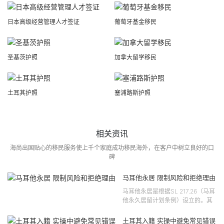
日本高级经营管理人才签证
葡萄牙基金移民
圣基茨护照
加拿大留学移民
土耳其护照
塞浦路斯护照
相关资讯
海尚出国贴心的移民服务使上千个家庭成功移民海外，在客户中树立良好的口
碑
马耳他永居 限制风险和拒绝理由
马耳他永居是根据SL 217.26（马耳
他永久居留计划条例）设立的。其
法律依据可追溯至2021 年移民法第
121 号法律公告，并随后根据2024
土耳其入籍 实操中避免常见错误