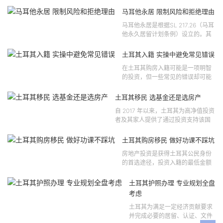
马耳他永居 限制风险和拒绝理由
马耳他永居是根据SL 217.26（马耳
他永久居留计划条例）设立的。其
法律依据可追溯至2021 年移民法第
121 号法律公告，并随后根据2024
土耳其入籍 实操中避免常见错误
年第 310 号法律公告和20...
在土耳其购房入籍可能是一项明智
的投资，但一些常见的错误却可能
将原本充满希望的机会变成财务损
失。许多投资者轻信营销宣传或不
土耳其移民 选基金还是选房产
完整的信息，导致做出错误的...
自 2017 年以来，土耳其为高净值投资
者及其家人提供了通过投资支持该国
经济增长和发展来获得公民身份的机
会。 该计划的一大亮点在于其涵盖广
土耳其购房移民 做好功课不踩坑
泛的合格投资...
房地产投资是获得土耳其公民身份
的首选途径，投资入籍的最低金额
为40万美元，无论是新建房产还是
二手房产。这一门槛自2019年调整
土耳其护照办理 专业规划全盘
以来一直未变，适用于经持牌...
考虑
土耳其为满足一定经济贡献要求
并完成必要的居留、认证、文件