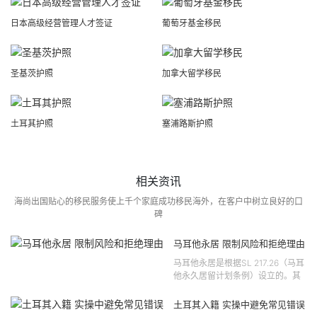
日本高级经营管理人才签证
葡萄牙基金移民
圣基茨护照
加拿大留学移民
土耳其护照
塞浦路斯护照
相关资讯
海尚出国贴心的移民服务使上千个家庭成功移民海外，在客户中树立良好的口
碑
马耳他永居 限制风险和拒绝理由
马耳他永居是根据SL 217.26（马耳
他永久居留计划条例）设立的。其
法律依据可追溯至2021 年移民法第
121 号法律公告，并随后根据2024
土耳其入籍 实操中避免常见错误
年第 310 号法律公告和20...