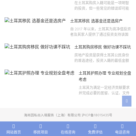
在土耳其购房入籍可能是一项明智
的投资，但一些常见的错误却可能
将原本充满希望的机会变成财务损
失。许多投资者轻信营销宣传或不
土耳其移民 选基金还是选房产
完整的信息，导致做出错误的...
自 2017 年以来，土耳其为高净值投资
者及其家人提供了通过投资支持该国
经济增长和发展来获得公民身份的机
会。 该计划的一大亮点在于其涵盖广
土耳其购房移民 做好功课不踩坑
泛的合格投资...
房地产投资是获得土耳其公民身份
的首选途径，投资入籍的最低金额
为40万美元，无论是新建房产还是
二手房产。这一门槛自2019年调整
土耳其护照办理 专业规划全盘
以来一直未变，适用于经持牌...
考虑
土耳其为满足一定经济贡献要求
并完成必要的居留、认证、文件
准备和入籍申请步骤的外国投资
者提供投资入籍途径。 土耳其护
照办理 投资选项 [caption id=...
海尚因私出入境服务（上海）有限公司 沪ICP备18015435号
网站首页
移民项目
在线咨询
免费评估
电话咨询