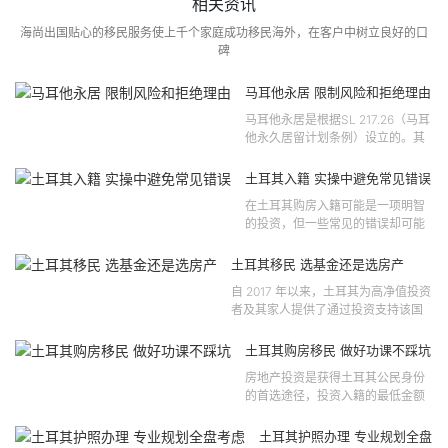
相关资讯
海尚出国贴心的移民服务使上千个家庭成功移民海外，在客户中树立良好的口
碑
马耳他永居 限制风险和拒绝理由
马耳他永居是根据SL 217.26（马耳
他永久居留计划条例）设立的。其
法律依据可追溯至2021 年移民法第
121 号法律公告，并随后根据2024
土耳其入籍 实操中避免常见错误
年第 310 号法律公告和20...
在土耳其购房入籍可能是一项明智
的投资，但一些常见的错误却可能
将原本充满希望的机会变成财务损
失。许多投资者轻信营销宣传或不
土耳其移民 选基金还是选房产
完整的信息，导致做出错误的...
自 2017 年以来，土耳其为高净值投资
者及其家人提供了通过投资支持该国
经济增长和发展来获得公民身份的机
会。 该计划的一大亮点在于其涵盖广
土耳其购房移民 做好功课不踩坑
泛的合格投资...
房地产投资是获得土耳其公民身份
的首选途径，投资入籍的最低金额
为40万美元，无论是新建房产还是
二手房产。这一门槛自2019年调整
土耳其护照办理 专业规划全盘