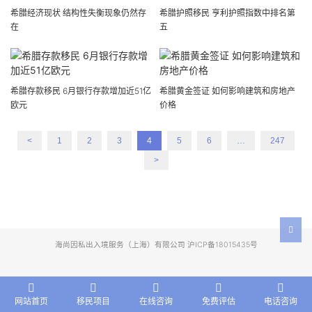
希腊经济现状 结构性失衡现象仍然存
希腊护照移民 亨利护照指数中排名第
在
五
希腊存款移民 6月银行存款增加近51亿
希腊黄金签证 如何影响建筑和房地产
欧元
价格
<
1
2
3
4
5
6
…
247
>
海尚因私出入境服务（上海）有限公司 沪ICP备18015435号
网站首页
移民项目
在线咨询
免费评估
电话咨询