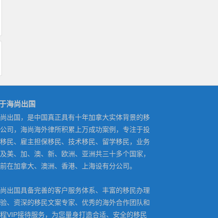
于海尚出国
尚出国，是中国真正具有十年加拿大实体背景的移
公司，海尚海外律所积累上万成功案例，专注于投
移民、雇主担保移民、技术移民、留学移民，业务
及美、加、澳、新、欧洲、亚洲共三十多个国家，
前在加拿大、澳洲、香港、上海设有分公司。
尚出国具备完善的客户服务体系、丰富的移民办理
验、资深的移民文案专家、优秀的海外合作团队和
程VIP接待服务，为您量身打造合适、安全的移民