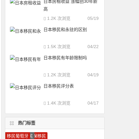
日本房租收益 涨幅创30年新
高
1.2K 次浏览
05/19
日本移民和永驻的区别
1.5K 次浏览
04/22
日本移民有年龄限制吗
1.2K 次浏览
04/19
日本移民评分表
1.4K 次浏览
04/17
热门标签
移民希腊
美国移民
加拿大技术移民
葡萄牙投资移民
移民加拿大
马耳他移民
希腊移民
马耳他护照
希腊投资移民
圣卢西亚护照
瓦努阿图护照
加拿大雇主担保移民
瓦努阿图移民
圣基茨移民
多米尼克护照
加拿大移民
圣卢西亚移民
圣基茨护照
葡萄牙移民
移民葡萄牙