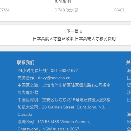
实际影响
07/24
748 次浏览
06/01
下一篇
格
日本高度人才签证政策 日本高端人才移民费用
联系我们
关
24小时免费热线：021-68361677
海
商务合作：davy@seavisa.cn
民
中国区上海：上海市浦东新区陆家嘴东路161号招商
资
局大厦27楼
涉
中国区深圳：宝安区沙江东路15号逸宸商业大厦3楼
目
加拿大公司：28 Garden Street, Saint John, NB,
Canada
海
澳洲公司：LVL55 /438 Victoria Avenue,
经
Chatswood，NSW Australia 2067
全