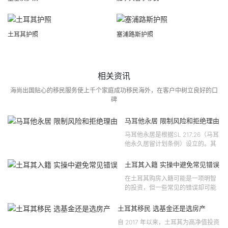
土耳其护照
塞浦路斯护照
相关资讯
海尚出国贴心的移民服务使上千个家庭成功移民海外，在客户中树立良好的口
碑
马耳他永居 限制风险和拒绝理由
马耳他永居是根据SL 217.26（马耳
他永久居留计划条例）设立的。其
法律依据可追溯至2021 年移民法第
121 号法律公告，并随后根据2024
土耳其入籍 实操中避免常见错误
年第 310 号法律公告和20...
在土耳其购房入籍可能是一项明智
的投资，但一些常见的错误却可能
将原本充满希望的机会变成财务损
失。许多投资者轻信营销宣传或不
土耳其移民 选基金还是选房产
完整的信息，导致做出错误的...
自 2017 年以来，土耳其为高净值投资