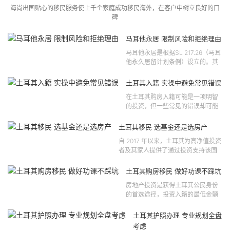
海尚出国贴心的移民服务使上千个家庭成功移民海外，在客户中树立良好的口
碑
马耳他永居 限制风险和拒绝理由
马耳他永居是根据SL 217.26（马耳
他永久居留计划条例）设立的。其
法律依据可追溯至2021 年移民法第
121 号法律公告，并随后根据2024
土耳其入籍 实操中避免常见错误
年第 310 号法律公告和20...
在土耳其购房入籍可能是一项明智
的投资，但一些常见的错误却可能
将原本充满希望的机会变成财务损
失。许多投资者轻信营销宣传或不
土耳其移民 选基金还是选房产
完整的信息，导致做出错误的...
自 2017 年以来，土耳其为高净值投资
者及其家人提供了通过投资支持该国
经济增长和发展来获得公民身份的机
会。 该计划的一大亮点在于其涵盖广
土耳其购房移民 做好功课不踩坑
泛的合格投资...
房地产投资是获得土耳其公民身份
的首选途径，投资入籍的最低金额
为40万美元，无论是新建房产还是
二手房产。这一门槛自2019年调整
土耳其护照办理 专业规划全盘
以来一直未变，适用于经持牌...
考虑