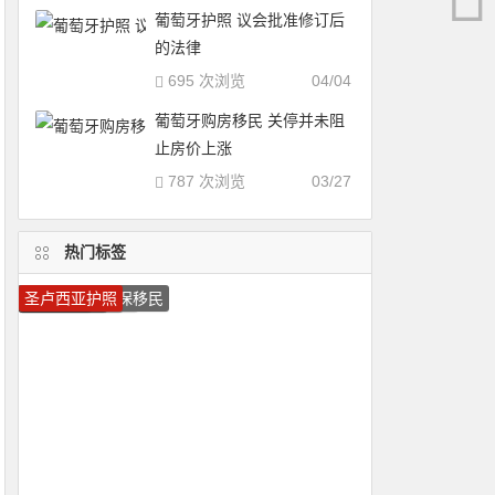
葡萄牙护照 议会批准修订后
的法律
695 次浏览
04/04
葡萄牙购房移民 关停并未阻
止房价上涨
787 次浏览
03/27
热门标签
加拿大技术移民
葡萄牙投资移民
美国移民
圣基茨护照
葡萄牙移民
瓦努阿图护照
多米尼克护照
移民加拿大
圣卢西亚移民
移民葡萄牙
加拿大移民
圣基茨移民
马耳他护照
移民希腊
瓦努阿图移民
希腊投资移民
加拿大雇主担保移民
希腊移民
马耳他移民
圣卢西亚护照