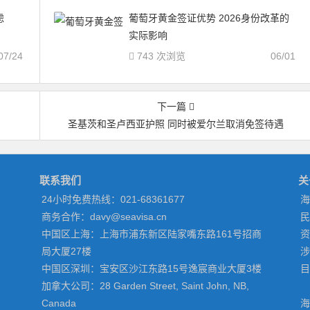
虑
葡萄牙黄金签证优势 2026身份改革的
实际影响
07/24
743 次浏览
06/01
下一篇
圣基茨和圣卢西亚护照 同时被爱尔兰取消免签待遇
联系我们
关
24小时免费热线：021-68361677
海
商务合作：davy@seavisa.cn
民
中国区上海：上海市浦东新区陆家嘴东路161号招商
资
局大厦27楼
涉
中国区深圳：宝安区沙江东路15号逸宸商业大厦3楼
目
加拿大公司：28 Garden Street, Saint John, NB,
Canada
海