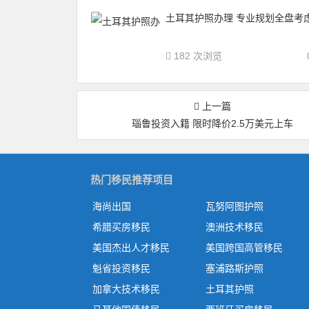
土耳其护照办理 专业规划全盘考
182 次浏览
上一篇
瑙鲁投资入籍 限时降价2.5万美元上车
热门移民推荐项目
海尚出国
瓦努阿图护照
希腊买房移民
澳洲技术移民
美国杰出人才移民
美国跨国高管移民
魁省投资移民
塞浦路斯护照
加拿大技术移民
土耳其护照