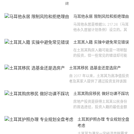
碑
马耳他永居 限制风险和拒绝理由
马耳他永居是根据SL 217.26（马耳
他永久居留计划条例）设立的。其
法律依据可追溯至2021 年移民法第
121 号法律公告，并随后根据2024
土耳其入籍 实操中避免常见错误
年第 310 号法律公告和20...
在土耳其购房入籍可能是一项明智
的投资，但一些常见的错误却可能
将原本充满希望的机会变成财务损
失。许多投资者轻信营销宣传或不
土耳其移民 选基金还是选房产
完整的信息，导致做出错误的...
自 2017 年以来，土耳其为高净值投资
者及其家人提供了通过投资支持该国
经济增长和发展来获得公民身份的机
会。 该计划的一大亮点在于其涵盖广
土耳其购房移民 做好功课不踩坑
泛的合格投资...
房地产投资是获得土耳其公民身份
的首选途径，投资入籍的最低金额
为40万美元，无论是新建房产还是
二手房产。这一门槛自2019年调整
土耳其护照办理 专业规划全盘
以来一直未变，适用于经持牌...
考虑
土耳其为满足一定经济贡献要求