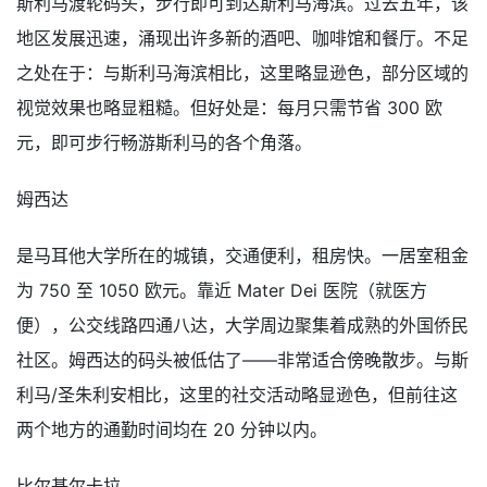
斯利马渡轮码头，步行即可到达斯利马海滨。过去五年，该
地区发展迅速，涌现出许多新的酒吧、咖啡馆和餐厅。不足
之处在于：与斯利马海滨相比，这里略显逊色，部分区域的
视觉效果也略显粗糙。但好处是：每月只需节省 300 欧
元，即可步行畅游斯利马的各个角落。
姆西达
是马耳他大学所在的城镇，交通便利，租房快。一居室租金
为 750 至 1050 欧元。靠近 Mater Dei 医院（就医方
便），公交线路四通八达，大学周边聚集着成熟的外国侨民
社区。姆西达的码头被低估了——非常适合傍晚散步。与斯
利马/圣朱利安相比，这里的社交活动略显逊色，但前往这
两个地方的通勤时间均在 20 分钟以内。
比尔基尔卡拉