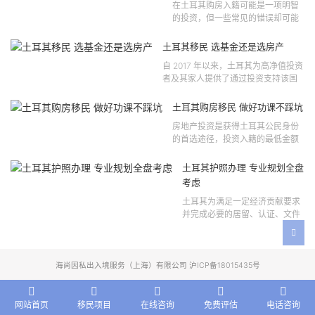
在土耳其购房入籍可能是一项明智
的投资，但一些常见的错误却可能
将原本充满希望的机会变成财务损
失。许多投资者轻信营销宣传或不
土耳其移民 选基金还是选房产
完整的信息，导致做出错误的...
自 2017 年以来，土耳其为高净值投资
者及其家人提供了通过投资支持该国
经济增长和发展来获得公民身份的机
会。 该计划的一大亮点在于其涵盖广
土耳其购房移民 做好功课不踩坑
泛的合格投资...
房地产投资是获得土耳其公民身份
的首选途径，投资入籍的最低金额
为40万美元，无论是新建房产还是
二手房产。这一门槛自2019年调整
土耳其护照办理 专业规划全盘
以来一直未变，适用于经持牌...
考虑
土耳其为满足一定经济贡献要求
并完成必要的居留、认证、文件
准备和入籍申请步骤的外国投资
者提供投资入籍途径。 土耳其护
照办理 投资选项 [caption id=...
海尚因私出入境服务（上海）有限公司 沪ICP备18015435号
网站首页
移民项目
在线咨询
免费评估
电话咨询