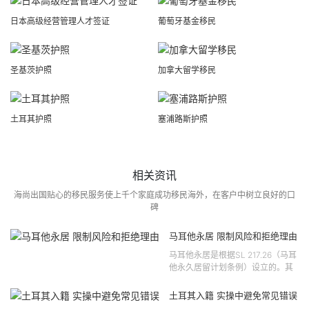
日本高级经营管理人才签证
葡萄牙基金移民
圣基茨护照
加拿大留学移民
土耳其护照
塞浦路斯护照
相关资讯
海尚出国贴心的移民服务使上千个家庭成功移民海外，在客户中树立良好的口
碑
马耳他永居 限制风险和拒绝理由
马耳他永居是根据SL 217.26（马耳
他永久居留计划条例）设立的。其
法律依据可追溯至2021 年移民法第
121 号法律公告，并随后根据2024
土耳其入籍 实操中避免常见错误
年第 310 号法律公告和20...