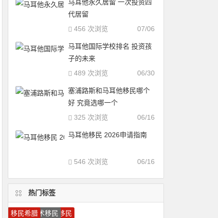
马耳他永久居留 一次投资四
代居留
456 次浏览
07/06
马耳他国际学校排名 投资孩
子的未来
489 次浏览
06/30
塞浦路斯和马耳他移民哪个
好 究竟选哪一个
325 次浏览
06/16
马耳他移民 2026申请指南
546 次浏览
06/16
热门标签
圣基茨移民
瓦努阿图移民
多米尼克护照
圣卢西亚移民
葡萄牙投资移民
希腊移民
加拿大移民
加拿大雇主担保移民
圣卢西亚护照
葡萄牙移民
马耳他移民
圣基茨护照
希腊投资移民
马耳他护照
移民葡萄牙
瓦努阿图护照
移民加拿大
美国移民
加拿大技术移民
移民希腊