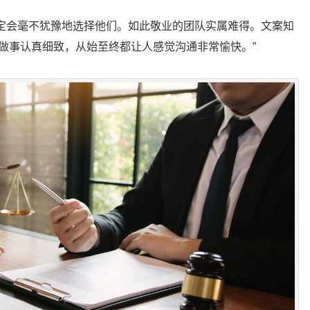
定会毫不犹豫地选择他们。如此敬业的团队实属难得。文案知
ch做事认真细致，从始至终都让人感觉沟通非常愉快。”