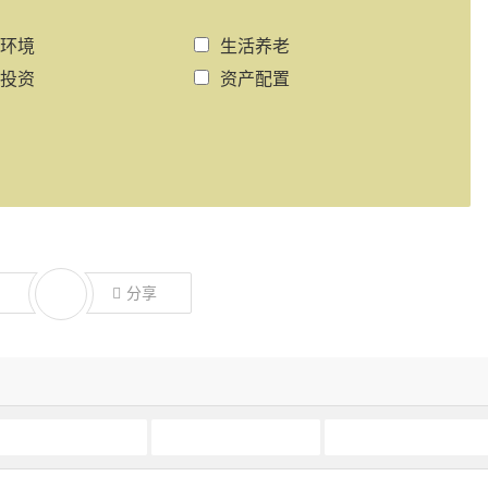
环境
生活养老
投资
资产配置
分享
马耳他移民中介
马耳他移民条件
马耳他移民要求