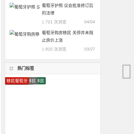
葡萄牙护照 议会批准修订后
的法律
721 次浏览
04/04
葡萄牙购房移民 关停并未阻
止房价上涨
810 次浏览
03/27
热门标签
瓦努阿图护照
多米尼克护照
移民希腊
圣基茨护照
圣基茨移民
美国移民
希腊投资移民
希腊移民
瓦努阿图移民
葡萄牙移民
马耳他护照
加拿大移民
加拿大技术移民
移民加拿大
圣卢西亚护照
马耳他移民
圣卢西亚移民
加拿大雇主担保移民
葡萄牙投资移民
移民葡萄牙