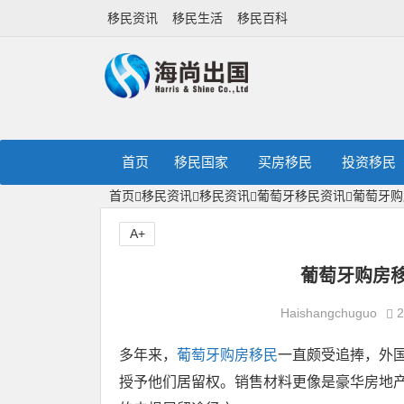
移民资讯
移民生活
移民百科
首页
移民国家
买房移民
投资移民
首页
移民资讯
移民资讯
葡萄牙移民资讯
葡萄牙购
A+
葡萄牙购房
Haishangchuguo
2
多年来，
葡萄牙购房移民
一直颇受追捧，外
授予他们居留权。销售材料更像是豪华房地