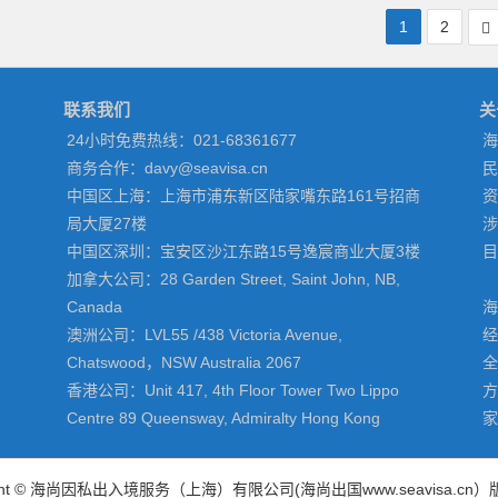
1
2
联系我们
关
24小时免费热线：021-68361677
海
商务合作：davy@seavisa.cn
民
中国区上海：上海市浦东新区陆家嘴东路161号招商
资
局大厦27楼
涉
中国区深圳：宝安区沙江东路15号逸宸商业大厦3楼
目
加拿大公司：28 Garden Street, Saint John, NB,
Canada
海
澳洲公司：LVL55 /438 Victoria Avenue,
经
Chatswood，NSW Australia 2067
全
香港公司：Unit 417, 4th Floor Tower Two Lippo
方
Centre 89 Queensway, Admiralty Hong Kong
家
right © 海尚因私出入境服务（上海）有限公司(
海尚出国
www.seavisa.cn