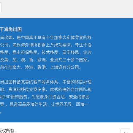
于海尚出国
尚出国，是中国真正具有十年加拿大实体背景的移
公司，海尚海外律所积累上万成功案例，专注于投
移民、雇主担保移民、技术移民、留学移民，业务
及美、加、澳、新、欧洲、亚洲共三十多个国家，
前在加拿大、澳洲、香港、上海设有分公司。
尚出国具备完善的客户服务体系、丰富的移民办理
验、资深的移民文案专家、优秀的海外合作团队和
程VIP接待服务，为您量身打造合适、安全的移民
案 ，营造高品质海外生活，让世界无界，四海一
。
）版权所有.