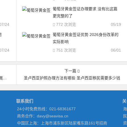
葡萄牙黄金签证办理要求 没有比这篇
更完整的了
07/24
772 次浏览
05/19
虑
葡萄牙黄金签证优势 2026身份改革的
实际影响
07/24
751 次浏览
06/01
下一篇
钱
圣卢西亚护照办理方法有哪些 圣卢西亚移民需要多少钱
联系我们
关
24小时免费热线：021-68361677
海
商务合作：davy@seavisa.cn
民
中国区上海：上海市浦东新区陆家嘴东路161号招商
资