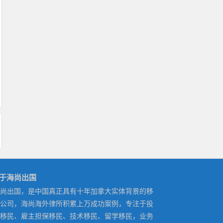
于海尚出国
尚出国，是中国真正具有十年加拿大实体背景的移
公司，海尚海外律所积累上万成功案例，专注于投
移民、雇主担保移民、技术移民、留学移民，业务