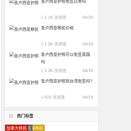
圣卢西亚护照免签日本吗
1.1K 次浏览
04/20
圣卢西亚移民价格
1.2K 次浏览
04/18
圣卢西亚护照可以免签英国
吗
1.3K 次浏览
04/18
圣卢西亚护照到台湾免签吗?
820 次浏览
04/18
热门标签
瓦努阿图移民
圣卢西亚护照
圣基茨护照
马耳他移民
移民葡萄牙
瓦努阿图护照
圣卢西亚移民
加拿大技术移民
马耳他护照
圣基茨移民
葡萄牙投资移民
移民加拿大
移民希腊
加拿大雇主担保移民
多米尼克护照
葡萄牙移民
希腊投资移民
希腊移民
美国移民
加拿大移民