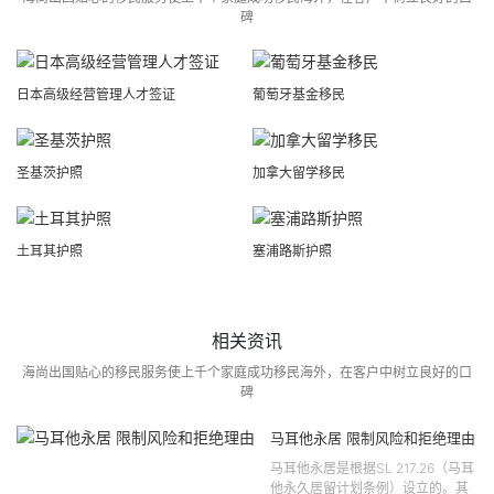
碑
日本高级经营管理人才签证
葡萄牙基金移民
圣基茨护照
加拿大留学移民
土耳其护照
塞浦路斯护照
相关资讯
海尚出国贴心的移民服务使上千个家庭成功移民海外，在客户中树立良好的口
碑
马耳他永居 限制风险和拒绝理由
马耳他永居是根据SL 217.26（马耳
他永久居留计划条例）设立的。其