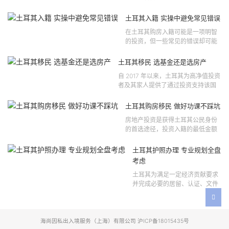
法律依据可追溯至2021 年移民法第
121 号法律公告，并随后根据2024
土耳其入籍 实操中避免常见错误
年第 310 号法律公告和20...
在土耳其购房入籍可能是一项明智
的投资，但一些常见的错误却可能
将原本充满希望的机会变成财务损
失。许多投资者轻信营销宣传或不
土耳其移民 选基金还是选房产
完整的信息，导致做出错误的...
自 2017 年以来，土耳其为高净值投资
者及其家人提供了通过投资支持该国
经济增长和发展来获得公民身份的机
会。 该计划的一大亮点在于其涵盖广
土耳其购房移民 做好功课不踩坑
泛的合格投资...
房地产投资是获得土耳其公民身份
的首选途径，投资入籍的最低金额
为40万美元，无论是新建房产还是
二手房产。这一门槛自2019年调整
土耳其护照办理 专业规划全盘
以来一直未变，适用于经持牌...
考虑
土耳其为满足一定经济贡献要求
并完成必要的居留、认证、文件
准备和入籍申请步骤的外国投资
者提供投资入籍途径。 土耳其护
照办理 投资选项 [caption id=...
海尚因私出入境服务（上海）有限公司 沪ICP备18015435号