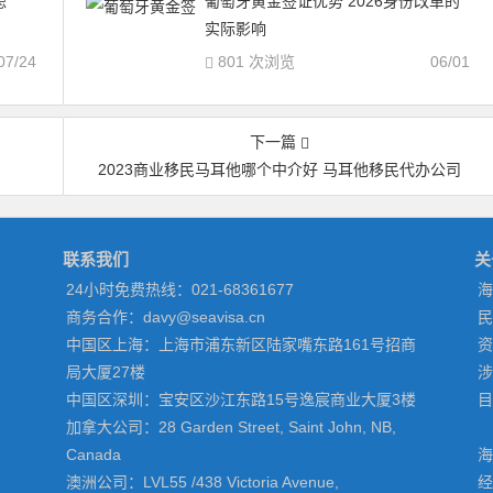
虑
葡萄牙黄金签证优势 2026身份改革的
实际影响
07/24
801 次浏览
06/01
下一篇
2023商业移民马耳他哪个中介好 马耳他移民代办公司
联系我们
关
24小时免费热线：021-68361677
海
商务合作：davy@seavisa.cn
民
中国区上海：上海市浦东新区陆家嘴东路161号招商
资
局大厦27楼
涉
中国区深圳：宝安区沙江东路15号逸宸商业大厦3楼
目
加拿大公司：28 Garden Street, Saint John, NB,
Canada
海
澳洲公司：LVL55 /438 Victoria Avenue,
经