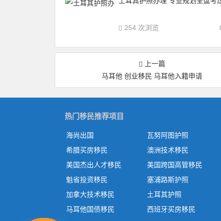
土耳其护照办理 专业规划全盘考
254 次浏览
上一篇
马耳他 创业移民 马耳他入籍申请
热门移民推荐项目
海尚出国
瓦努阿图护照
希腊买房移民
澳洲技术移民
美国杰出人才移民
美国跨国高管移民
魁省投资移民
塞浦路斯护照
加拿大技术移民
土耳其护照
马耳他国债移民
西班牙买房移民