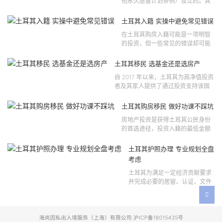
他永久居留计划条例）设立的。其
法律依据可追溯至2021 年移民法第
121 号法律公告，并随后根据2024
土耳其入籍 实操中避免常见错误
年第 310 号法律公告和20...
在土耳其购房入籍可能是一项明智
的投资，但一些常见的错误却可能
将原本充满希望的机会变成财务损
失。许多投资者轻信营销宣传或不
土耳其移民 选基金还是选房产
完整的信息，导致做出错误的...
自 2017 年以来，土耳其为高净值投资
者及其家人提供了通过投资支持该国
经济增长和发展来获得公民身份的机
会。 该计划的一大亮点在于其涵盖广
土耳其购房移民 做好功课不踩坑
泛的合格投资...
房地产投资是获得土耳其公民身份
的首选途径，投资入籍的最低金额
为40万美元，无论是新建房产还是
二手房产。这一门槛自2019年调整
土耳其护照办理 专业规划全盘
以来一直未变，适用于经持牌...
考虑
土耳其为满足一定经济贡献要求
并完成必要的居留、认证、文件
准备和入籍申请步骤的外国投资
者提供投资入籍途径。 土耳其护
照办理 投资选项 [caption id=...
海尚因私出入境服务（上海）有限公司 沪ICP备18015435号