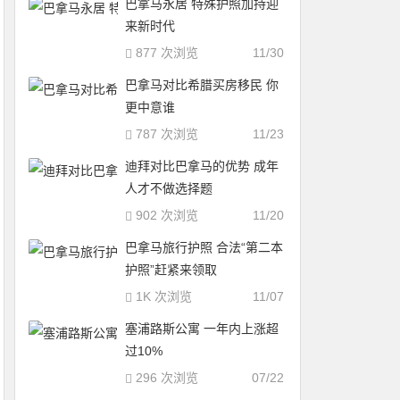
巴拿马永居 特殊护照加持迎
来新时代
877 次浏览
11/30
巴拿马对比希腊买房移民 你
更中意谁
787 次浏览
11/23
迪拜对比巴拿马的优势 成年
人才不做选择题
902 次浏览
11/20
巴拿马旅行护照 合法“第二本
护照”赶紧来领取
1K 次浏览
11/07
塞浦路斯公寓 一年内上涨超
过10%
296 次浏览
07/22