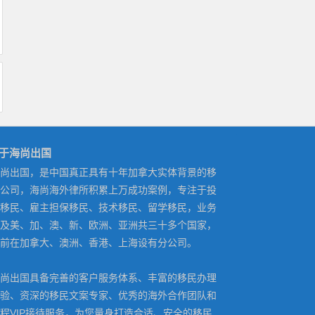
于海尚出国
尚出国，是中国真正具有十年加拿大实体背景的移
公司，海尚海外律所积累上万成功案例，专注于投
移民、雇主担保移民、技术移民、留学移民，业务
及美、加、澳、新、欧洲、亚洲共三十多个国家，
前在加拿大、澳洲、香港、上海设有分公司。
尚出国具备完善的客户服务体系、丰富的移民办理
验、资深的移民文案专家、优秀的海外合作团队和
程VIP接待服务，为您量身打造合适、安全的移民