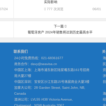
实际影响
07/24
777 次浏览
06/01
下一篇
葡萄牙房产 2024年销售将达到历史最高水平
联系我们
关
24小时免费热线：021-68361677
海
商务合作：davy@seavisa.cn
民
中国区上海：上海市浦东新区陆家嘴东路161号招商
资
局大厦27楼
涉
中国区深圳：宝安区沙江东路15号逸宸商业大厦3楼
目
加拿大公司：28 Garden Street, Saint John, NB,
Canada
海
澳洲公司：LVL55 /438 Victoria Avenue,
经
Chatswood，NSW Australia 2067
全