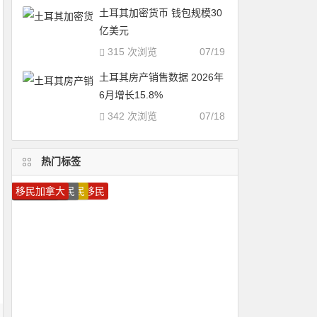
土耳其加密货币 钱包规模30
亿美元
315 次浏览
07/19
土耳其房产销售数据 2026年
6月增长15.8%
342 次浏览
07/18
热门标签
马耳他移民
加拿大移民
移民希腊
加拿大雇主担保移民
葡萄牙投资移民
马耳他护照
圣卢西亚护照
希腊移民
圣卢西亚移民
圣基茨移民
希腊投资移民
美国移民
葡萄牙移民
加拿大技术移民
移民葡萄牙
多米尼克护照
圣基茨护照
瓦努阿图护照
瓦努阿图移民
移民加拿大