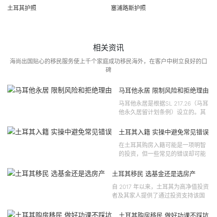
土耳其护照
塞浦路斯护照
相关资讯
海尚出国贴心的移民服务使上千个家庭成功移民海外，在客户中树立良好的口
碑
马耳他永居 限制风险和拒绝理由
马耳他永居是根据SL 217.26（马耳
他永久居留计划条例）设立的。其
法律依据可追溯至2021 年移民法第
121 号法律公告，并随后根据2024
土耳其入籍 实操中避免常见错误
年第 310 号法律公告和20...
在土耳其购房入籍可能是一项明智
的投资，但一些常见的错误却可能
将原本充满希望的机会变成财务损
失。许多投资者轻信营销宣传或不
土耳其移民 选基金还是选房产
完整的信息，导致做出错误的...
自 2017 年以来，土耳其为高净值投资
者及其家人提供了通过投资支持该国
经济增长和发展来获得公民身份的机
会。 该计划的一大亮点在于其涵盖广
土耳其购房移民 做好功课不踩坑