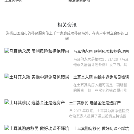
土耳其护照
塞浦路斯护照
相关资讯
海尚出国贴心的移民服务使上千个家庭成功移民海外，在客户中树立良好的口
碑
马耳他永居 限制风险和拒绝理由
马耳他永居是根据SL 217.26（马耳
他永久居留计划条例）设立的。其
法律依据可追溯至2021 年移民法第
121 号法律公告，并随后根据2024
土耳其入籍 实操中避免常见错误
年第 310 号法律公告和20...
在土耳其购房入籍可能是一项明智
的投资，但一些常见的错误却可能
将原本充满希望的机会变成财务损
失。许多投资者轻信营销宣传或不
土耳其移民 选基金还是选房产
完整的信息，导致做出错误的...
自 2017 年以来，土耳其为高净值投资
者及其家人提供了通过投资支持该国
经济增长和发展来获得公民身份的机
会。 该计划的一大亮点在于其涵盖广
土耳其购房移民 做好功课不踩坑
泛的合格投资...