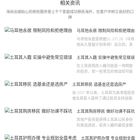
相关资讯
海尚出国贴心的移民服务使上千个家庭成功移民海外，在客户中树立良好的口
碑
马耳他永居 限制风险和拒绝理由
马耳他永居是根据SL 217.26（马耳
他永久居留计划条例）设立的。其
法律依据可追溯至2021 年移民法第
121 号法律公告，并随后根据2024
土耳其入籍 实操中避免常见错误
年第 310 号法律公告和20...
在土耳其购房入籍可能是一项明智
的投资，但一些常见的错误却可能
将原本充满希望的机会变成财务损
失。许多投资者轻信营销宣传或不
土耳其移民 选基金还是选房产
完整的信息，导致做出错误的...
自 2017 年以来，土耳其为高净值投资
者及其家人提供了通过投资支持该国
经济增长和发展来获得公民身份的机
会。 该计划的一大亮点在于其涵盖广
土耳其购房移民 做好功课不踩坑
泛的合格投资...
房地产投资是获得土耳其公民身份
的首选途径，投资入籍的最低金额
为40万美元，无论是新建房产还是
二手房产。这一门槛自2019年调整
土耳其护照办理 专业规划全盘