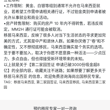
•工作限制：黄金、白银等组别通常不允许在马来西亚就
业，若希望工作需申请相关通行证，不过铂金类别申请者被
允许从事就业和商业活动。
•房产转售限制：购买的房产 10 年内不得转售，若违反规
定，MM2H 通行证可能会被取消。
移居马来西亚，反映了很多人对当下生活状态的寻求更加完
美的方式，尤其是中产和退休人群。如果你厌倦了“卷”和不
确定性，又不想彻底移民，马来西亚确实是个务实的选项。
至于要不要加入，取决于你愿不愿意换一种活法——少点压
力，多点自由，但也得接受新环境带来的未知。
以上就是关于【
第二家园签证
申请已破3000份吸金超8
亿】的全部内容，收藏关注不迷路；如果想要了解更多关于
移居马来西亚
的信息，欢迎免费咨询海尚
出国移民
专家。
TAG：
移居马来西亚
,
第二家园签证
,
马来西亚移民
,
马来西亚第二家
园
预约移民专家一对一咨询