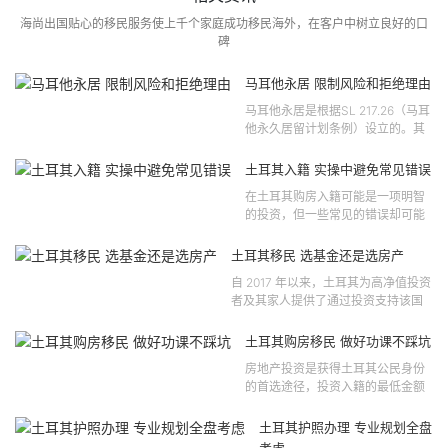
海尚出国贴心的移民服务使上千个家庭成功移民海外，在客户中树立良好的口
碑
马耳他永居 限制风险和拒绝理由
马耳他永居是根据SL 217.26（马耳
他永久居留计划条例）设立的。其
法律依据可追溯至2021 年移民法第
121 号法律公告，并随后根据2024
土耳其入籍 实操中避免常见错误
年第 310 号法律公告和20...
在土耳其购房入籍可能是一项明智
的投资，但一些常见的错误却可能
将原本充满希望的机会变成财务损
失。许多投资者轻信营销宣传或不
土耳其移民 选基金还是选房产
完整的信息，导致做出错误的...
自 2017 年以来，土耳其为高净值投资
者及其家人提供了通过投资支持该国
经济增长和发展来获得公民身份的机
会。 该计划的一大亮点在于其涵盖广
土耳其购房移民 做好功课不踩坑
泛的合格投资...
房地产投资是获得土耳其公民身份
的首选途径，投资入籍的最低金额
为40万美元，无论是新建房产还是
二手房产。这一门槛自2019年调整
土耳其护照办理 专业规划全盘
以来一直未变，适用于经持牌...
考虑