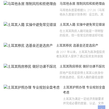
马耳他永居 限制风险和拒绝理由
马耳他永居是根据SL 217.26（马耳
他永久居留计划条例）设立的。其
法律依据可追溯至2021 年移民法第
121 号法律公告，并随后根据2024
土耳其入籍 实操中避免常见错误
年第 310 号法律公告和20...
在土耳其购房入籍可能是一项明智
的投资，但一些常见的错误却可能
将原本充满希望的机会变成财务损
失。许多投资者轻信营销宣传或不
土耳其移民 选基金还是选房产
完整的信息，导致做出错误的...
自 2017 年以来，土耳其为高净值投资
者及其家人提供了通过投资支持该国
经济增长和发展来获得公民身份的机
会。 该计划的一大亮点在于其涵盖广
土耳其购房移民 做好功课不踩坑
泛的合格投资...
房地产投资是获得土耳其公民身份
的首选途径，投资入籍的最低金额
为40万美元，无论是新建房产还是
二手房产。这一门槛自2019年调整
土耳其护照办理 专业规划全盘
以来一直未变，适用于经持牌...
考虑
土耳其为满足一定经济贡献要求
并完成必要的居留、认证、文件
准备和入籍申请步骤的外国投资