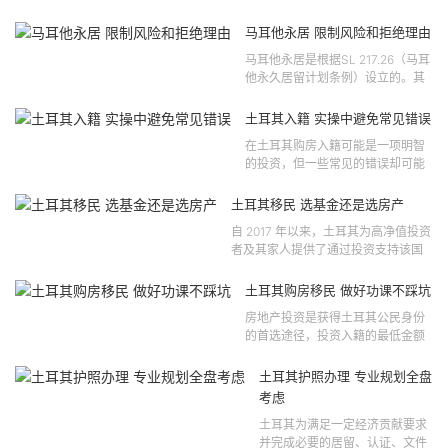
马耳他永居 限制风险和拒绝理由
马耳他永居是根据SL 217.26（马耳
他永久居留计划条例）设立的。其
法律依据可追溯至2021 年移民法第
121 号法律公告，并随后根据2024
土耳其入籍 实操中避免常见错误
年第 310 号法律公告和20...
在土耳其购房入籍可能是一项明智
的投资，但一些常见的错误却可能
将原本充满希望的机会变成财务损
失。许多投资者轻信营销宣传或不
土耳其移民 选基金还是选房产
完整的信息，导致做出错误的...
自 2017 年以来，土耳其为高净值投资
者及其家人提供了通过投资支持该国
经济增长和发展来获得公民身份的机
会。 该计划的一大亮点在于其涵盖广
土耳其购房移民 做好功课不踩坑
泛的合格投资...
房地产投资是获得土耳其公民身份
的首选途径，投资入籍的最低金额
为40万美元，无论是新建房产还是
二手房产。这一门槛自2019年调整
土耳其护照办理 专业规划全盘
以来一直未变，适用于经持牌...
考虑
土耳其为满足一定经济贡献要求
并完成必要的居留、认证、文件