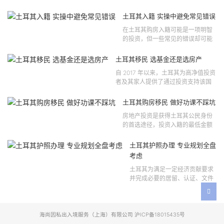
法律依据可追溯至2021 年移民法第
121 号法律公告，并随后根据2024
土耳其入籍 实操中避免常见错误
年第 310 号法律公告和20...
在土耳其购房入籍可能是一项明智
的投资，但一些常见的错误却可能
将原本充满希望的机会变成财务损
失。许多投资者轻信营销宣传或不
土耳其移民 选基金还是选房产
完整的信息，导致做出错误的...
自 2017 年以来，土耳其为高净值投资
者及其家人提供了通过投资支持该国
经济增长和发展来获得公民身份的机
会。 该计划的一大亮点在于其涵盖广
土耳其购房移民 做好功课不踩坑
泛的合格投资...
房地产投资是获得土耳其公民身份
的首选途径，投资入籍的最低金额
为40万美元，无论是新建房产还是
二手房产。这一门槛自2019年调整
土耳其护照办理 专业规划全盘
以来一直未变，适用于经持牌...
考虑
土耳其为满足一定经济贡献要求
并完成必要的居留、认证、文件
准备和入籍申请步骤的外国投资
者提供投资入籍途径。 土耳其护
照办理 投资选项 [caption id=...
海尚因私出入境服务（上海）有限公司 沪ICP备18015435号