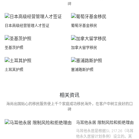
碑
日本高级经营管理人才签证
葡萄牙基金移民
圣基茨护照
加拿大留学移民
土耳其护照
塞浦路斯护照
相关资讯
海尚出国贴心的移民服务使上千个家庭成功移民海外，在客户中树立良好的口
碑
马耳他永居 限制风险和拒绝理由
马耳他永居是根据SL 217.26（马耳
他永久居留计划条例）设立的。其