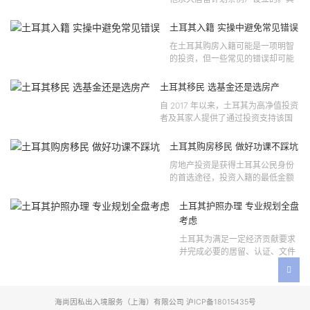
法律依据可追溯至2021 年移民法第
121 号法律公告，并随后根据2024
土耳其入籍 实操中避免常见错误
年第 310 号法律公告和20...
在土耳其购房入籍可能是一项明智
的投资，但一些常见的错误却可能
将原本充满希望的机会变成财务损
失。许多投资者轻信营销宣传或不
土耳其移民 选基金还是选房产
完整的信息，导致做出错误的...
自 2017 年以来，土耳其为高净值投资
者及其家人提供了通过投资支持该国
经济增长和发展来获得公民身份的机
会。 该计划的一大亮点在于其涵盖广
土耳其购房移民 做好功课不踩坑
泛的合格投资...
房地产投资是获得土耳其公民身份
的首选途径，投资入籍的最低金额
为40万美元，无论是新建房产还是
二手房产。这一门槛自2019年调整
土耳其护照办理 专业规划全盘
以来一直未变，适用于经持牌...
考虑
土耳其为满足一定经济贡献要求
并完成必要的居留、认证、文件
准备和入籍申请步骤的外国投资
者提供投资入籍途径。 土耳其护
照办理 投资选项 [caption id=...
海尚因私出入境服务（上海）有限公司 沪ICP备18015435号