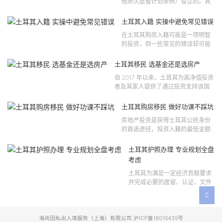
他永久居留计划条例）设立的。其
法律依据可追溯至2021 年移民法第
121 号法律公告，并随后根据2024
土耳其入籍 实操中避免常见错误
年第 310 号法律公告和20...
在土耳其购房入籍可能是一项明智
的投资，但一些常见的错误却可能
将原本充满希望的机会变成财务损
失。许多投资者轻信营销宣传或不
土耳其移民 选基金还是选房产
完整的信息，导致做出错误的...
自 2017 年以来，土耳其为高净值投资
者及其家人提供了通过投资支持该国
经济增长和发展来获得公民身份的机
会。 该计划的一大亮点在于其涵盖广
土耳其购房移民 做好功课不踩坑
泛的合格投资...
房地产投资是获得土耳其公民身份
的首选途径，投资入籍的最低金额
为40万美元，无论是新建房产还是
二手房产。这一门槛自2019年调整
土耳其护照办理 专业规划全盘
以来一直未变，适用于经持牌...
考虑
土耳其为满足一定经济贡献要求
并完成必要的居留、认证、文件
准备和入籍申请步骤的外国投资
者提供投资入籍途径。 土耳其护
照办理 投资选项 [caption id=...
海尚因私出入境服务（上海）有限公司 沪ICP备18015435号