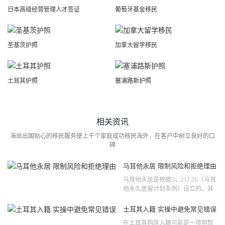
日本高级经营管理人才签证
葡萄牙基金移民
圣基茨护照
加拿大留学移民
土耳其护照
塞浦路斯护照
相关资讯
海尚出国贴心的移民服务使上千个家庭成功移民海外，在客户中树立良好的口
碑
马耳他永居 限制风险和拒绝理由
马耳他永居是根据SL 217.26（马耳
他永久居留计划条例）设立的。其
法律依据可追溯至2021 年移民法第
121 号法律公告，并随后根据2024
土耳其入籍 实操中避免常见错误
年第 310 号法律公告和20...
在土耳其购房入籍可能是一项明智