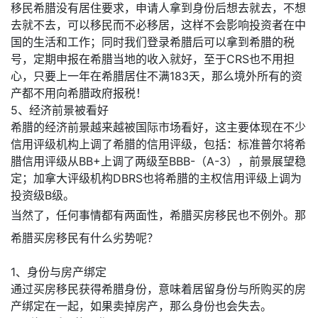
移民希腊没有居住要求，申请人拿到身份后想去就去，不想
去就不去，可以移民而不必移居，这样不会影响投资者在中
国的生活和工作；同时我们登录希腊后可以拿到希腊的税
号，定期申报在希腊当地的收入就好，至于CRS也不用担
心，只要上一年在希腊居住不满183天，那么境外所有的资
产都不用向希腊政府报税！
5、经济前景被看好
希腊的经济前景越来越被国际市场看好，这主要体现在不少
信用评级机构上调了希腊的信用评级，包括：标准普尔将希
腊信用评级从BB+上调了两级至BBB-（A-3），前景展望稳
定；加拿大评级机构DBRS也将希腊的主权信用评级上调为
投资级B级。
当然了，任何事情都有两面性，希腊买房移民也不例外。那
希腊买房移民有什么劣势呢？
1、身份与房产绑定
通过买房移民获得希腊身份，意味着居留身份与所购买的房
产绑定在一起，如果卖掉房产，那么身份也会失去。